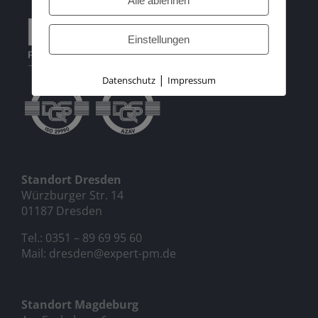
Alle ablehnen
Einstellungen
|
Datenschutz
Impressum
Standort Dresden
Würzburger Str. 14
01187 Dresden
Tel.:
0351 – 89 69 95 60
Mail:
dresden@expert-pm.de
Standort Magdeburg