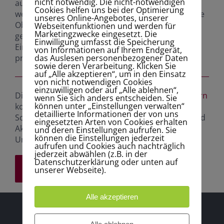
nicht notwendig. Die nicht-notwendigen
auch in Form eines Webinars durchgeführt
Cookies helfen uns bei der Optimierung
werden. Die Schulung wird abgerundet durch eine
unseres Online-Angebotes, unserer
Objektbegehung und Situationsbewertung
Webseitenfunktionen und werden für
Marketingzwecke eingesetzt. Die
gemeinsam mit den Evakuierungshelfern unter
Einwilligung umfasst die Speicherung
Einbeziehung unternehmensspezifischer,
von Informationen auf Ihrem Endgerät,
das Auslesen personenbezogener Daten
praxisorientierter Aspekte.
sowie deren Verarbeitung. Klicken Sie
auf „Alle akzeptieren“, um in den Einsatz
von nicht notwendigen Cookies
einzuwilligen oder auf „Alle ablehnen“,
Die Schulung kann mit der von
Brandschutzhelfern
wenn Sie sich anders entscheiden. Sie
können unter „Einstellungen verwalten“
kombiniert werden.
detaillierte Informationen der von uns
Schulungen zu Vertiefungen, zur Auffrischung und
eingesetzten Arten von Cookies erhalten
Aktualisierung werden bzgl. Thema, Art und
und deren Einstellungen aufrufen. Sie
können die Einstellungen jederzeit
Umfang mit dem Auftraggeber abgestimmt.
aufrufen und Cookies auch nachträglich
jederzeit abwählen (z.B. in der
Datenschutzerklärung oder unten auf
ANFRAGE STARTEN
unserer Webseite).
Alle akzeptieren