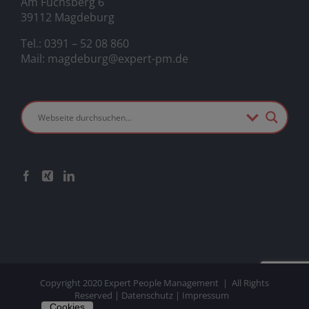
Am Fuchsberg 6
39112 Magdeburg
Tel.:
0391 – 52 08 860
Mail:
magdeburg@expert-pm.de
Copyright 2020 Expert People Management | All Rights
Reserved |
Datenschutz
|
Impressum
Cookies