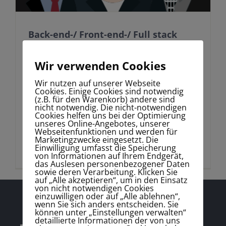
Back-end-/ Front-end-/ Full stack
Developver (m/w/d)
24. Juni 2021
Wir verwenden Cookies
Wir nutzen auf unserer Webseite
Cookies. Einige Cookies sind notwendig
Stellenbeschreibung: Die Expert People
(z.B. für den Warenkorb) andere sind
nicht notwendig. Die nicht-notwendigen
Management GmbH ist eine seit mehr als 20
Cookies helfen uns bei der Optimierung
Jahren erfolgreich agierende
unseres Online-Angebotes, unserer
Unternehmensberatung mit Sitz in Dresden
Webseitenfunktionen und werden für
Marketingzwecke eingesetzt. Die
und Magdeburg. Das Wachstum der letzten
Einwilligung umfasst die Speicherung
Jahre in [...]
von Informationen auf Ihrem Endgerät,
das Auslesen personenbezogener Daten
sowie deren Verarbeitung. Klicken Sie
auf „Alle akzeptieren“, um in den Einsatz
von nicht notwendigen Cookies
einzuwilligen oder auf „Alle ablehnen“,
wenn Sie sich anders entscheiden. Sie
können unter „Einstellungen verwalten“
detaillierte Informationen der von uns