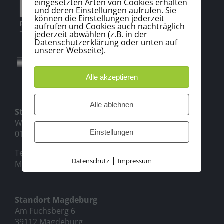
eingesetzten Arten von Cookies erhalten
und deren Einstellungen aufrufen. Sie
können die Einstellungen jederzeit
aufrufen und Cookies auch nachträglich
jederzeit abwählen (z.B. in der
Datenschutzerklärung oder unten auf
unserer Webseite).
Alle akzeptieren
Alle ablehnen
Standort Dresden
Würzburger Str. 14
Einstellungen
01187 Dresden
Tel.:
0351 – 89 69 95 60
|
Datenschutz
Impressum
Mail:
dresden@expert-pm.de
Standort Magdeburg
Am Fuchsberg 6
39112 Magdeburg