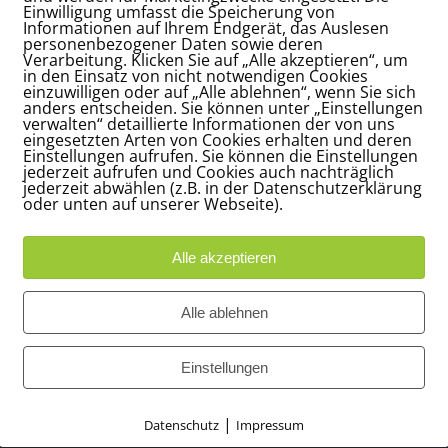
Einwilligung umfasst die Speicherung von
Informationen auf Ihrem Endgerät, das Auslesen
personenbezogener Daten sowie deren
Verarbeitung. Klicken Sie auf „Alle akzeptieren“, um
Assistenz (m/w/d) für Team und
in den Einsatz von nicht notwendigen Cookies
Geschäftsleitung
einzuwilligen oder auf „Alle ablehnen“, wenn Sie sich
anders entscheiden. Sie können unter „Einstellungen
7. Januar 2022
verwalten“ detaillierte Informationen der von uns
eingesetzten Arten von Cookies erhalten und deren
Einstellungen aufrufen. Sie können die Einstellungen
jederzeit aufrufen und Cookies auch nachträglich
jederzeit abwählen (z.B. in der Datenschutzerklärung
Unser Auftraggeber ist ein
oder unten auf unserer Webseite).
weltmarktführendes Unternehmen, das
auf 15.000 Quadratmetern
Firmengelände international gefragte
Alle akzeptieren
Oberflächen unter anderem für Möbel,
Fensterbänke, Türen & Zargen
Alle ablehnen
produziert. Beliefert wird direkt die
Großindustrie. Zum [...]
Einstellungen
|
Datenschutz
Impressum